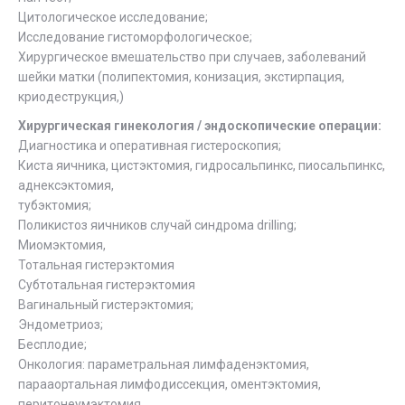
Цитологическое исследование;
Исследование гистоморфологическое;
Хирургическое вмешательство при случаев, заболеваний
шейки матки (полипектомия, конизация, экстирпация,
криодеструкция,)
Хирургическая гинекология / эндоскопические операции:
Диагностика и оперативная гистероскопия;
Киста яичника, цистэктомия, гидросальпинкс, пиосальпинкс,
аднексэктомия,
тубэктомия;
Поликистоз яичников случай синдрома drilling;
Миомэктомия,
Тотальная гистерэктомия
Субтотальная гистерэктомия
Вагинальный гистерэктомия;
Эндометриоз;
Бесплодие;
Онкология: параметральная лимфаденэктомия,
парааортальная лимфодиссекция, оментэктомия,
перитонеумэктомия