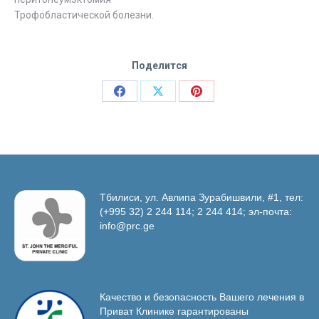
Трофобластической болезни.
Поделится
Поделиться
Поделиться
Поделиться
в
в
в
Facebook
X
Pinterest
Тбилиси, ул. Авлипа Зурабишвили, #1, тел:
(+995 32) 2 244 114; 2 244 414; эл-почта:
info@prc.ge
Качество и безопасность Вашего лечения в
Приват Клинике гарантированы