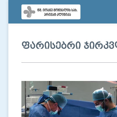
ფარისებრი ჯირკ